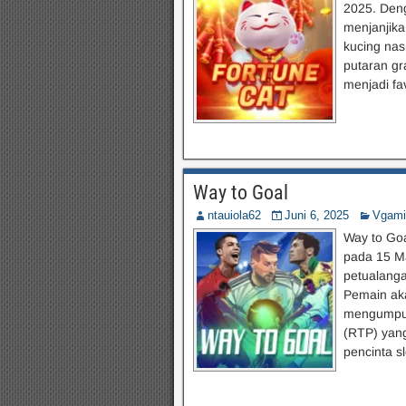
2025. Deng
menjanjik
kucing nas
putaran gr
menjadi fav
Way to Goal
ntauiola62
Juni 6, 2025
Vgami
Way to Goa
pada 15 M
petualanga
Pemain aka
mengumpulk
(RTP) yang
pencinta sl