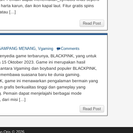
 harta karun, dan ikon kapal laut. Fitur gratis spins
 atau […]
Read Post
GAMPANG MENANG
,
Vgaming
Comments
enyedia game terbarunya, BLACKPINK, yang untuk
 15 Oktober 2023. Game ini merupakan hasil
 antara Vgaming dan boyband populer BLACKPINK,
 membawa suasana baru ke dunia gaming.
, game ini menawarkan pengalaman bermain yang
n grafis berkualitas tinggi dan gameplay yang
. Pemain dapat menjelajahi berbagai mode
 dari misi […]
Read Post
o Qris © 2026