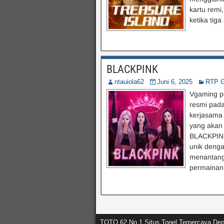
kartu remi,
ketika tiga
BLACKPINK
ntauiola62
Juni 6, 2025
RTP 
Vgaming p
resmi pada
kerjasama
yang akan
BLACKPINK
unik denga
menantang
permainan,
TOTO 62 No 1 Situs Togel Terpercaya Dep