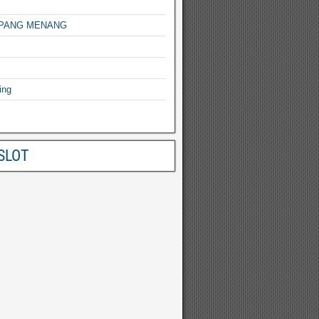
PANG MENANG
ing
SLOT