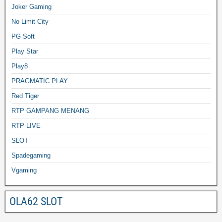
Joker Gaming
No Limit City
PG Soft
Play Star
Play8
PRAGMATIC PLAY
Red Tiger
RTP GAMPANG MENANG
RTP LIVE
SLOT
Spadegaming
Vgaming
OLA62 SLOT