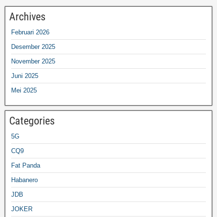
Archives
Februari 2026
Desember 2025
November 2025
Juni 2025
Mei 2025
Categories
5G
CQ9
Fat Panda
Habanero
JDB
JOKER