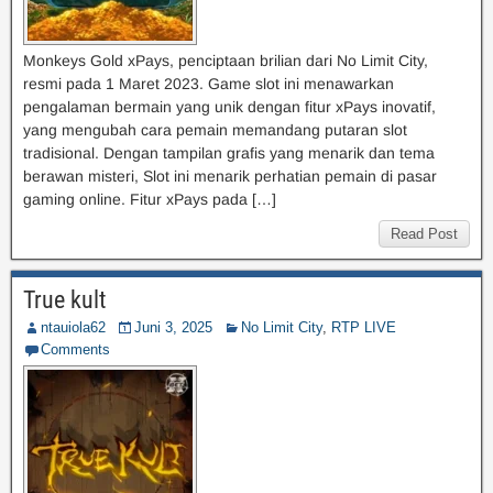
Monkeys Gold xPays, penciptaan brilian dari No Limit City,
resmi pada 1 Maret 2023. Game slot ini menawarkan
pengalaman bermain yang unik dengan fitur xPays inovatif,
yang mengubah cara pemain memandang putaran slot
tradisional. Dengan tampilan grafis yang menarik dan tema
berawan misteri, Slot ini menarik perhatian pemain di pasar
gaming online. Fitur xPays pada […]
Read Post
True kult
ntauiola62
Juni 3, 2025
No Limit City
,
RTP LIVE
Comments