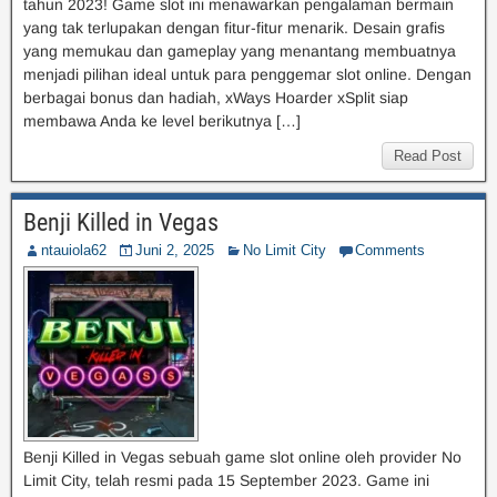
tahun 2023! Game slot ini menawarkan pengalaman bermain
yang tak terlupakan dengan fitur-fitur menarik. Desain grafis
yang memukau dan gameplay yang menantang membuatnya
menjadi pilihan ideal untuk para penggemar slot online. Dengan
berbagai bonus dan hadiah, xWays Hoarder xSplit siap
membawa Anda ke level berikutnya […]
Read Post
Benji Killed in Vegas
ntauiola62
Juni 2, 2025
No Limit City
Comments
Benji Killed in Vegas sebuah game slot online oleh provider No
Limit City, telah resmi pada 15 September 2023. Game ini