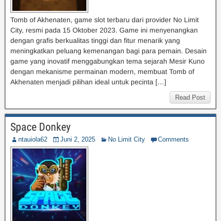
Tomb of Akhenaten, game slot terbaru dari provider No Limit
City, resmi pada 15 Oktober 2023. Game ini menyenangkan
dengan grafis berkualitas tinggi dan fitur menarik yang
meningkatkan peluang kemenangan bagi para pemain. Desain
game yang inovatif menggabungkan tema sejarah Mesir Kuno
dengan mekanisme permainan modern, membuat Tomb of
Akhenaten menjadi pilihan ideal untuk pecinta […]
Read Post
Space Donkey
ntauiola62
Juni 2, 2025
No Limit City
Comments