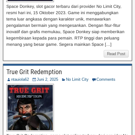
Space Donkey, slot gacor terbaru dari provider No Limit City,
resmi hari ini, 15 Oktober 2023. Game ini menggabungkan
tema luar angkasa dengan karakter unik, menawarkan
pengalaman bermain yang mengesankan. Dengan fitur-fitur
inovatif dan grafis memukau, Space Donkey siap memberikan
kegembiraan kepada para pemain. RTP tinggi dan peluang
menang yang besar game. Segera mainkan Space […]
Read Post
True Grit Redemption
ntauiola62
Juni 2, 2025
No Limit City
Comments