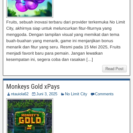
Fruits, sebuah inovasi terbaru dari provider terkemuka No Limit
City, akhirnya siap untuk meluncurkan fitur-fiturnya yang
menggoda. Dengan tampilan visual yang memikat dan tema
buah-buahan yang menarik, game ini menjanjikan bonus
menarik dan fitur yang seru. Resmi pada 15 Mei 2025, Fruits
menjadi favorit baru para pemain. Jangan lewatkan
kesempatan ini, segera coba dan rasakan […]
Read Post
Monkeys Gold xPays
ntauiola62
Juni 3, 2025
No Limit City
Comments