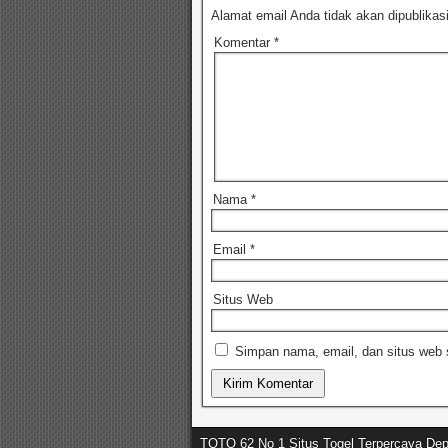
Alamat email Anda tidak akan dipublikas
Komentar
*
Nama
*
Email
*
Situs Web
Simpan nama, email, dan situs web 
TOTO 62 No 1 Situs Togel Terpercaya Dep