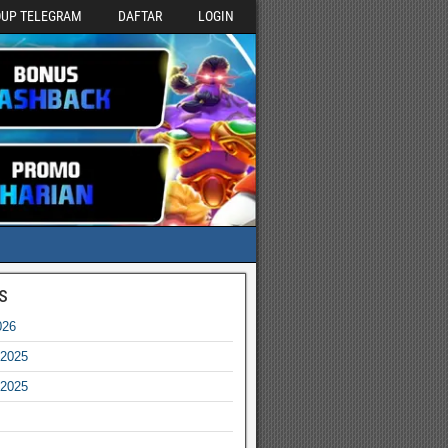
OUP TELEGRAM
DAFTAR
LOGIN
s
026
2025
2025