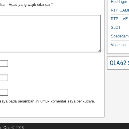
Red Tiger
ikan.
Ruas yang wajib ditandai
*
RTP GAM
RTP LIVE
SLOT
Spadegam
Vgaming
OLA62 
saya pada peramban ini untuk komentar saya berikutnya.
o Qris © 2026