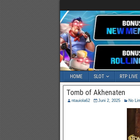
HOME
SLOT
RTP LIVE
Tomb of Akhenaten
ntauiola62
Juni 2, 2025
No Lim