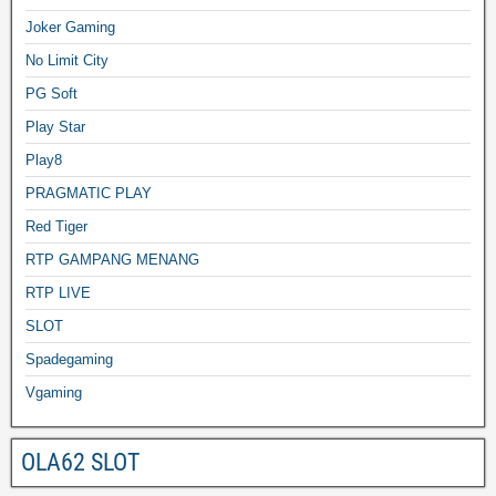
Joker Gaming
No Limit City
PG Soft
Play Star
Play8
PRAGMATIC PLAY
Red Tiger
RTP GAMPANG MENANG
RTP LIVE
SLOT
Spadegaming
Vgaming
OLA62 SLOT