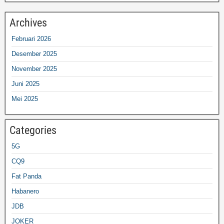
Archives
Februari 2026
Desember 2025
November 2025
Juni 2025
Mei 2025
Categories
5G
CQ9
Fat Panda
Habanero
JDB
JOKER