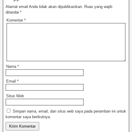
Alamat email Anda tidak akan dipublikasikan.
Ruas yang wajib
ditandai
*
Komentar
*
Nama
*
Email
*
Situs Web
Simpan nama, email, dan situs web saya pada peramban ini untuk
komentar saya berikutnya.