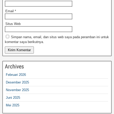
Email
*
Situs Web
Simpan nama, email, dan situs web saya pada peramban ini untuk
komentar saya berikutnya.
Archives
Februari 2026
Desember 2025
November 2025
Juni 2025
Mei 2025