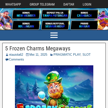
WHATSAPP
GROUP TELEGRAM
DAFTAR
LOGIN
5 Frozen Charms Megaways
ntauiola62
Mei 11, 2025
PRAGMATIC PLAY
,
SLOT
Comments