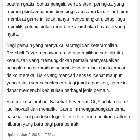
putaran gratis, bonus pengali, serta sistem peringkat yang
memungkinkan pemain bersaing satu sama lain. Fitur-fitur ini
membuat game ini tidak hanya menyenangkan, tetapi juga
memiliki potensi untuk memberikan imbalan finansial yang
nyata.
Bagi pemain yang menyukai strategi dan keterampilan,
Baseball Fever menawarkan beragam pilihan dan titik-titik
keputusan yang memungkinkan pemain menyesuaikan
pengalaman permainan sesuai dengan minat dan toleransi
risiko mereka. Baik yang mencari sensasi cepat maupun
yang suka merencanakan strategi jangka panjang, game ini
dapat memenuhi kebutuhan berbagai jenis pemain.
Secara keseluruhan, Baseball Fever dari CQ9 adalah game
judi inovatif dan menarik. Game ini menggabungkan tema
baseball dengan teknologi slot modern, memberikan platform
hiburan yang baru bagi para pemain.
Updated: Juni 2, 2025 — 7:31 am