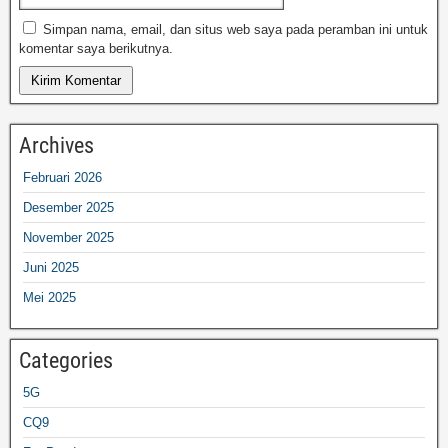
Simpan nama, email, dan situs web saya pada peramban ini untuk
komentar saya berikutnya.
Archives
Februari 2026
Desember 2025
November 2025
Juni 2025
Mei 2025
Categories
5G
CQ9