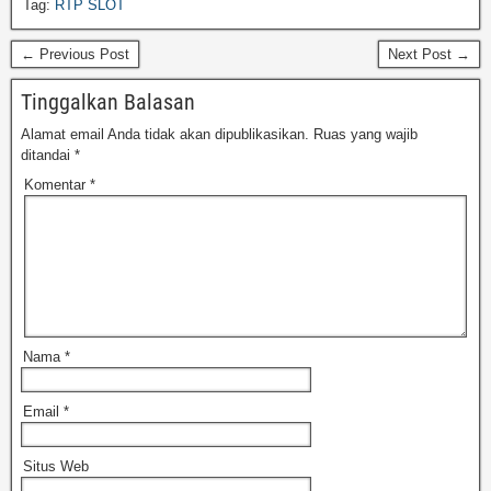
Tag:
RTP SLOT
← Previous Post
Next Post →
Tinggalkan Balasan
Alamat email Anda tidak akan dipublikasikan.
Ruas yang wajib
ditandai
*
Komentar
*
Nama
*
Email
*
Situs Web