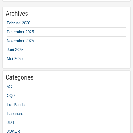
Archives
Februari 2026
Desember 2025
November 2025
Juni 2025
Mei 2025
Categories
5G
CQ9
Fat Panda
Habanero
JDB
JOKER