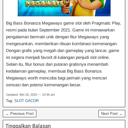
Big Bass Bonanza Megaways game slot oleh Pragmatic Play,
resmi pada bulan September 2021. Game ini menawarkan
pengalaman bermain unik dengan fitur Megaways yang
mengesankan, memberikan ribuan kombinasi kemenangan.
Dengan grafis yang megah dan gameplay yang lancar, game
ini segera menjadi favorit di kalangan penjudi slot online.
Selain itu, fitur bonus dan putaran gratisnya menambah
kedalaman gameplay, membuat Big Bass Bonanza
Megaways worth mencoba bagi pemain yang mencari
sensasi dan potensi kemenangan besar.
Updated: Mei 18, 2025 — 10:46 am
Tag:
SLOT GACOR
← Previous Post
Next Post →
Tinggalkan Balasan