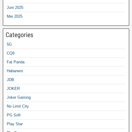
Juni 2025
Mei 2025
Categories
5G
CQ9
Fat Panda
Habanero
JDB
JOKER
Joker Gaming
No Limit City
PG Soft
Play Star