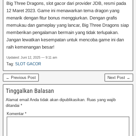
Big Three Dragons, slot gacor dari provider JDB, resmi pada
12 Maret 2023. Game ini menawarkan tema dragon yang
menarik dengan fitur bonus menggiurkan. Dengan grafis
memukau dan gameplay yang lancar, Big Three Dragons siap
memberikan pengalaman bermain yang tidak terlupakan.
Jangan lewatkan kesempatan untuk mencoba game ini dan
raih kemenangan besar!
Updated: Juni 12, 2025 — 9:11 am
Tag:
SLOT GACOR
← Previous Post
Next Post →
Tinggalkan Balasan
Alamat email Anda tidak akan dipublikasikan.
Ruas yang wajib
ditandai
*
Komentar
*