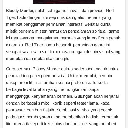
Bloody Murder, salah satu game inovatif dari provider Red
Tiger, hadir dengan konsep unik dan grafis menarik yang
memikat penggemar permainan interaktif. Berlatar dunia
mistik bertema misteri hantu dan pengalaman spiritual, game
ini menawarkan pengalaman bermain yang imersif dan penuh
dinamika. Red Tiger nama besar di permainan game ini
sebagai salah satu slot terpercaya dengan desain visual yang
memukau dan mekanika canggih.
Cara bermain Bloody Murder cukup sederhana, cocok untuk
pemula hingga penggemar setia. Untuk memulai, pemain
cukup memilih nilai taruhan sesuai preferensi. Tersedia
berbagai level taruhan yang memungkinkan tanpa
mengganggu kenyamanan bermain. Gulungan akan berputar
dengan berbagai simbol ikonik seperti teater lama, kaca
pembesar, dan huruf ajaib. Kombinasi simbol yang cocok
pada garis pembayaran akan memberikan hadiah, termasuk
fitur menarik seperti free spins dan multiplier yang memberi