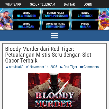
WHATSAPP
GROUP TELEGRAM
DAFTAR
LOGIN
Bloody Murder dari Red Tiger:
Petualangan Mistis Seru dengan Slot
Gacor Terbaik
ntauiola62
November 14, 2025
Red Tiger
Comments