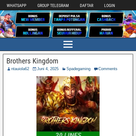
WHATSAPP
GROUP TELEGRAM
DAFTAR
LOGIN
Brothers Kingdom
ntauiola62
Juni 4, 2025
Spadegaming
Comments