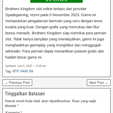
Brothers Kingdom slot online terbaru dari provider
Spadegaming, resmi pada 5 November 2023. Game ini
menawarkan pengalaman bermain yang seru dengan tema
ksatria yang kuat. Dengan grafis yang memukau dan fitur
bonus menarik, Brothers Kingdom siap memikat para pemain
slot. Tidak hanya tampilan yang menakjubkan, game ini juga
menghadirkan gameplay yang menghibur dan menggugah
adrenalin. Para pemain dapat menantikan putaran gratis dan
hadiah besar game ini.
Updated: Juni 4, 2025 — 8:28 am
Tag:
RTP HARI INI
← Previous Post
Next Post →
Tinggalkan Balasan
Alamat email Anda tidak akan dipublikasikan.
Ruas yang wajib
ditandai
*
Komentar
*