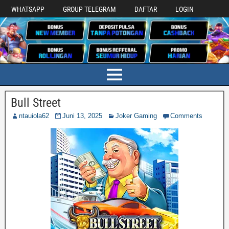
WHATSAPP
GROUP TELEGRAM
DAFTAR
LOGIN
Bull Street
ntauiola62
Juni 13, 2025
Joker Gaming
Comments