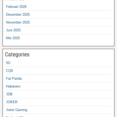
Februari 2026
Desember 2025
November 2025
Juni 2025
Mei 2025
Categories
5G
CQ9
Fat Panda
Habanero
JDB
JOKER
Joker Gaming