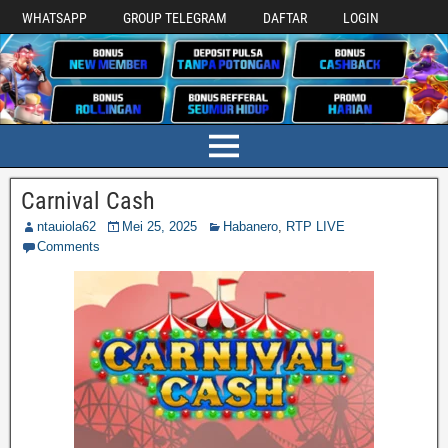
WHATSAPP
GROUP TELEGRAM
DAFTAR
LOGIN
Carnival Cash
ntauiola62
Mei 25, 2025
Habanero
,
RTP LIVE
Comments