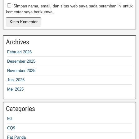
Simpan nama, email, dan situs web saya pada peramban ini untuk
komentar saya berikutnya.
Archives
Februari 2026
Desember 2025
November 2025
Juni 2025
Mei 2025
Categories
5G
CQ9
Fat Panda