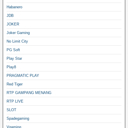
Habanero
JDB
JOKER
Joker Gaming
No Limit City
PG Soft
Play Star
Play8
PRAGMATIC PLAY
Red Tiger
RTP GAMPANG MENANG
RTP LIVE
SLOT
Spadegaming
Vgaming