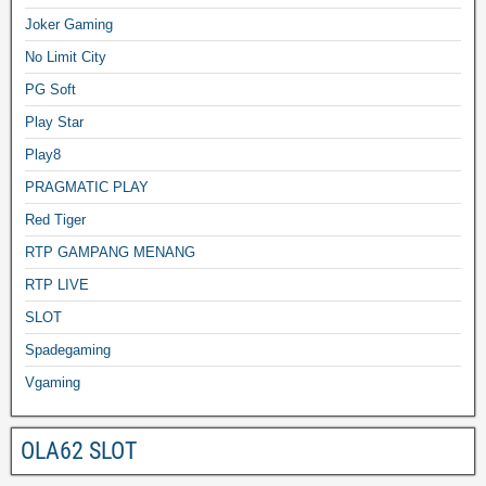
Joker Gaming
No Limit City
PG Soft
Play Star
Play8
PRAGMATIC PLAY
Red Tiger
RTP GAMPANG MENANG
RTP LIVE
SLOT
Spadegaming
Vgaming
OLA62 SLOT