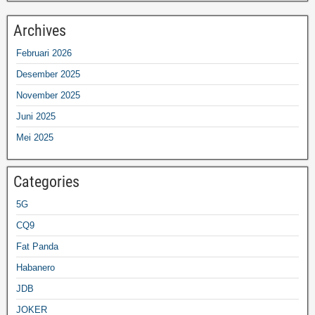
Archives
Februari 2026
Desember 2025
November 2025
Juni 2025
Mei 2025
Categories
5G
CQ9
Fat Panda
Habanero
JDB
JOKER