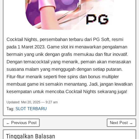
Cocktail Nights, persembahan terbaru dari PG Soft, resmi
pada 1 Maret 2023. Game slot ini menawarkan pengalaman
bermain yang unik dengan grafis memukau dan fitur inovatif.
Dengan temacocktail yang menarik, pemain akan merasakan
suasana malam yang menggugah dengan setiap putaran.
Fitur-fitur menarik seperti free spins dan bonus multipler
membuat game ini semakin menantang. Jadi, jangan lewatkan
kesempatan untuk mencoba Cocktail Nights sekarang juga!
Updated: Mei 20, 2025 — 9:27 am
Tag:
SLOT TERBARU
← Previous Post
Next Post →
Tinggalkan Balasan