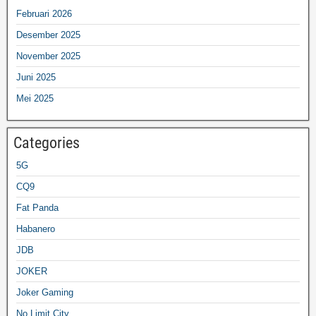
Februari 2026
Desember 2025
November 2025
Juni 2025
Mei 2025
Categories
5G
CQ9
Fat Panda
Habanero
JDB
JOKER
Joker Gaming
No Limit City