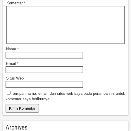
Komentar
*
Nama
*
Email
*
Situs Web
Simpan nama, email, dan situs web saya pada peramban ini untuk
komentar saya berikutnya.
Archives