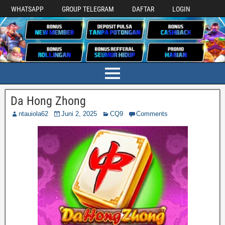
WHATSAPP
GROUP TELEGRAM
DAFTAR
LOGIN
Da Hong Zhong
ntauiola62
Juni 2, 2025
CQ9
Comments