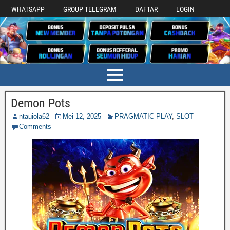
WHATSAPP
GROUP TELEGRAM
DAFTAR
LOGIN
Demon Pots
ntauiola62
Mei 12, 2025
PRAGMATIC PLAY
,
SLOT
Comments