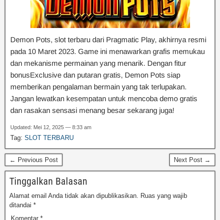
Demon Pots, slot terbaru dari Pragmatic Play, akhirnya resmi
pada 10 Maret 2023. Game ini menawarkan grafis memukau
dan mekanisme permainan yang menarik. Dengan fitur
bonusExclusive dan putaran gratis, Demon Pots siap
memberikan pengalaman bermain yang tak terlupakan.
Jangan lewatkan kesempatan untuk mencoba demo gratis
dan rasakan sensasi menang besar sekarang juga!
Updated: Mei 12, 2025 — 8:33 am
Tag:
SLOT TERBARU
← Previous Post
Next Post →
Tinggalkan Balasan
Alamat email Anda tidak akan dipublikasikan.
Ruas yang wajib
ditandai
*
Komentar
*