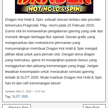
Dragon Hot Hold & Spin, sebuah inovasi terbaru dari provider
terkemuka Pragmatic Play, resmi pada 15 Februari 2024.
Game slot ini menawarkan pengalaman gaming yang unik dan
menarik dengan berbagai fitur spesial. Desain grafis yang
mengesankan dan mekanisme permainan yang
menyenangkan membuat Dragon Hot Hold & Spin menjadi
pilihan ideal untuk para pemain slot. Dengan tema dragon
yang memukau, game ini menjanjikan putaran bonus yang
menggiurkan dan peluang kemenangan yang tinggi. Jangan
lewatkan kesempatan untuk merasakan sensasi gaming
terbaik di SLOT 2025. Mulai mainkan Dragon Hot Hold & Spin
hari ini dan raih kemenangan besar!
Updated: Mei 17, 2025 — 6:37 am
Tag:
SLOT 2025
← Previous Post
Next Post →