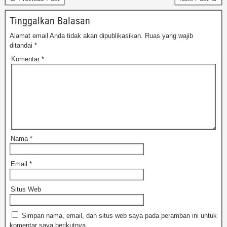
Tinggalkan Balasan
Alamat email Anda tidak akan dipublikasikan.
Ruas yang wajib
ditandai
*
Komentar
*
Nama
*
Email
*
Situs Web
Simpan nama, email, dan situs web saya pada peramban ini untuk
komentar saya berikutnya.