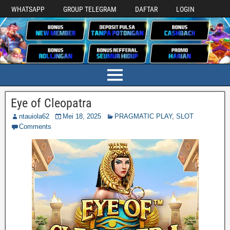
WHATSAPP
GROUP TELEGRAM
DAFTAR
LOGIN
Eye of Cleopatra
ntauiola62
Mei 18, 2025
PRAGMATIC PLAY
,
SLOT
Comments