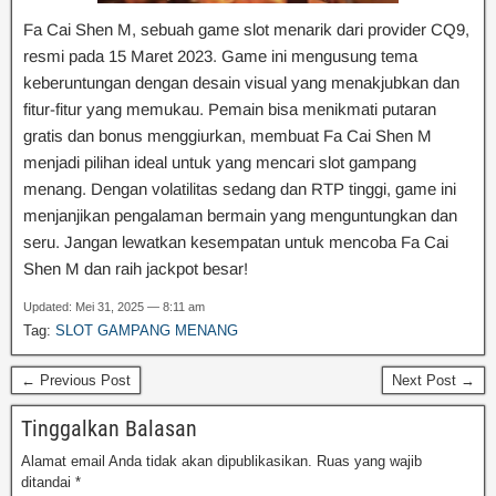
Fa Cai Shen M, sebuah game slot menarik dari provider CQ9,
resmi pada 15 Maret 2023. Game ini mengusung tema
keberuntungan dengan desain visual yang menakjubkan dan
fitur-fitur yang memukau. Pemain bisa menikmati putaran
gratis dan bonus menggiurkan, membuat Fa Cai Shen M
menjadi pilihan ideal untuk yang mencari slot gampang
menang. Dengan volatilitas sedang dan RTP tinggi, game ini
menjanjikan pengalaman bermain yang menguntungkan dan
seru. Jangan lewatkan kesempatan untuk mencoba Fa Cai
Shen M dan raih jackpot besar!
Updated: Mei 31, 2025 — 8:11 am
Tag:
SLOT GAMPANG MENANG
← Previous Post
Next Post →
Tinggalkan Balasan
Alamat email Anda tidak akan dipublikasikan.
Ruas yang wajib
ditandai
*