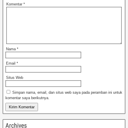
Komentar
*
Nama
*
Email
*
Situs Web
Simpan nama, email, dan situs web saya pada peramban ini untuk
komentar saya berikutnya.
Archives