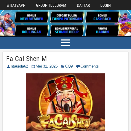
WHATSAPP
GROUP TELEGRAM
DAFTAR
LOGIN
Fa Cai Shen M
ntauiola62
Mei 31, 2025
CQ9
Comments