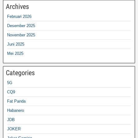
Archives
Februari 2026
Desember 2025
November 2025
Juni 2025
Mei 2025
Categories
5G
CQ9
Fat Panda
Habanero
JDB
JOKER