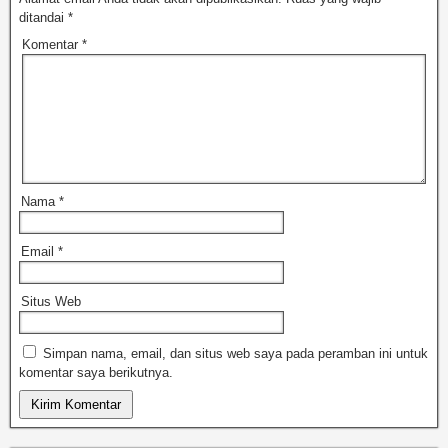
ditandai
*
Komentar
*
Nama
*
Email
*
Situs Web
Simpan nama, email, dan situs web saya pada peramban ini untuk
komentar saya berikutnya.