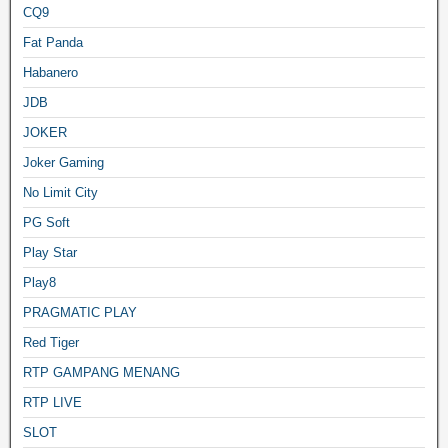
CQ9
Fat Panda
Habanero
JDB
JOKER
Joker Gaming
No Limit City
PG Soft
Play Star
Play8
PRAGMATIC PLAY
Red Tiger
RTP GAMPANG MENANG
RTP LIVE
SLOT