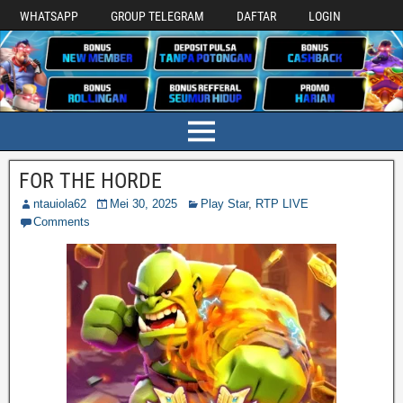
WHATSAPP
GROUP TELEGRAM
DAFTAR
LOGIN
FOR THE HORDE
ntauiola62
Mei 30, 2025
Play Star
,
RTP LIVE
Comments