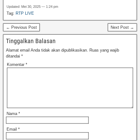
Updated: Mei 30, 2025 — 1:24 pm
Tag:
RTP LIVE
← Previous Post
Next Post →
Tinggalkan Balasan
Alamat email Anda tidak akan dipublikasikan.
Ruas yang wajib
ditandai
*
Komentar
*
Nama
*
Email
*