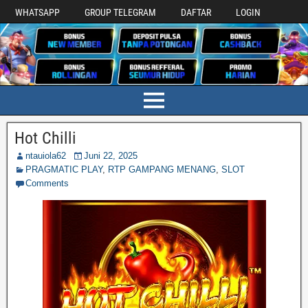
WHATSAPP
GROUP TELEGRAM
DAFTAR
LOGIN
Hot Chilli
ntauiola62
Juni 22, 2025
PRAGMATIC PLAY
,
RTP GAMPANG MENANG
,
SLOT
Comments