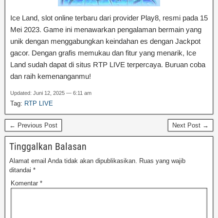
Ice Land, slot online terbaru dari provider Play8, resmi pada 15
Mei 2023. Game ini menawarkan pengalaman bermain yang
unik dengan menggabungkan keindahan es dengan Jackpot
gacor. Dengan grafis memukau dan fitur yang menarik, Ice
Land sudah dapat di situs RTP LIVE terpercaya. Buruan coba
dan raih kemenanganmu!
Updated: Juni 12, 2025 — 6:11 am
Tag:
RTP LIVE
← Previous Post
Next Post →
Tinggalkan Balasan
Alamat email Anda tidak akan dipublikasikan.
Ruas yang wajib
ditandai
*
Komentar
*