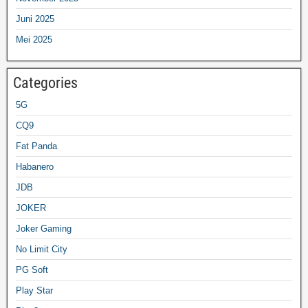
Juni 2025
Mei 2025
Categories
5G
CQ9
Fat Panda
Habanero
JDB
JOKER
Joker Gaming
No Limit City
PG Soft
Play Star