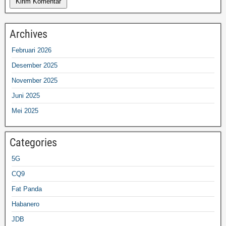
Archives
Februari 2026
Desember 2025
November 2025
Juni 2025
Mei 2025
Categories
5G
CQ9
Fat Panda
Habanero
JDB