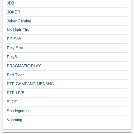
JDB
JOKER
Joker Gaming
No Limit City
PG Soft
Play Star
Play8
PRAGMATIC PLAY
Red Tiger
RTP GAMPANG MENANG
RTP LIVE
SLOT
Spadegaming
Vgaming