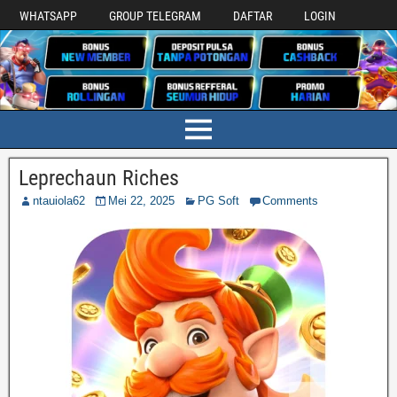
WHATSAPP
GROUP TELEGRAM
DAFTAR
LOGIN
Leprechaun Riches
ntauiola62
Mei 22, 2025
PG Soft
Comments