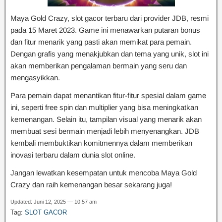
Maya Gold Crazy, slot gacor terbaru dari provider JDB, resmi
pada 15 Maret 2023. Game ini menawarkan putaran bonus
dan fitur menarik yang pasti akan memikat para pemain.
Dengan grafis yang menakjubkan dan tema yang unik, slot ini
akan memberikan pengalaman bermain yang seru dan
mengasyikkan.
Para pemain dapat menantikan fitur-fitur spesial dalam game
ini, seperti free spin dan multiplier yang bisa meningkatkan
kemenangan. Selain itu, tampilan visual yang menarik akan
membuat sesi bermain menjadi lebih menyenangkan. JDB
kembali membuktikan komitmennya dalam memberikan
inovasi terbaru dalam dunia slot online.
Jangan lewatkan kesempatan untuk mencoba Maya Gold
Crazy dan raih kemenangan besar sekarang juga!
Updated: Juni 12, 2025 — 10:57 am
Tag:
SLOT GACOR