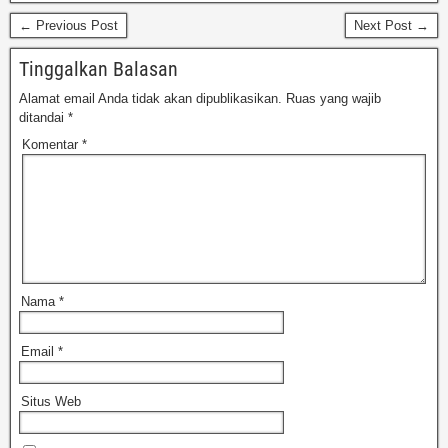
← Previous Post
Next Post →
Tinggalkan Balasan
Alamat email Anda tidak akan dipublikasikan.
Ruas yang wajib
ditandai
*
Komentar
*
Nama
*
Email
*
Situs Web