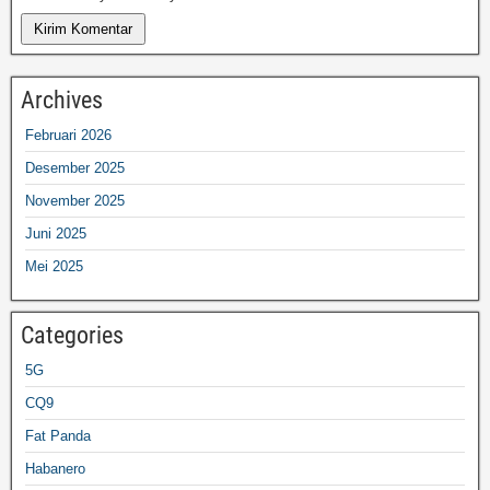
Archives
Februari 2026
Desember 2025
November 2025
Juni 2025
Mei 2025
Categories
5G
CQ9
Fat Panda
Habanero