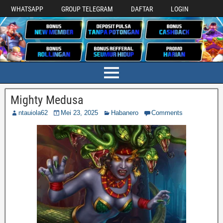
WHATSAPP
GROUP TELEGRAM
DAFTAR
LOGIN
Mighty Medusa
ntauiola62
Mei 23, 2025
Habanero
Comments