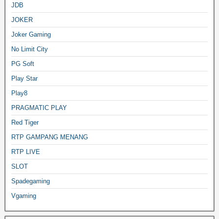
JDB
JOKER
Joker Gaming
No Limit City
PG Soft
Play Star
Play8
PRAGMATIC PLAY
Red Tiger
RTP GAMPANG MENANG
RTP LIVE
SLOT
Spadegaming
Vgaming