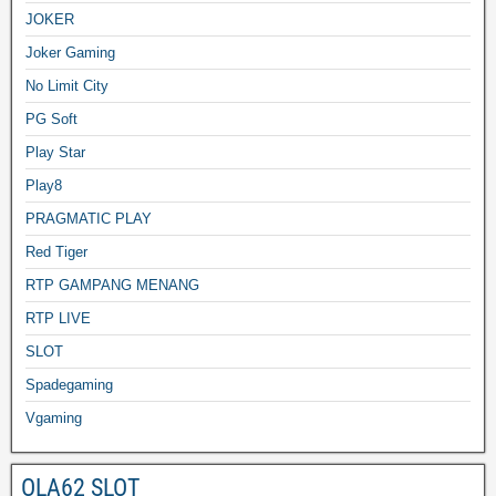
JOKER
Joker Gaming
No Limit City
PG Soft
Play Star
Play8
PRAGMATIC PLAY
Red Tiger
RTP GAMPANG MENANG
RTP LIVE
SLOT
Spadegaming
Vgaming
OLA62 SLOT