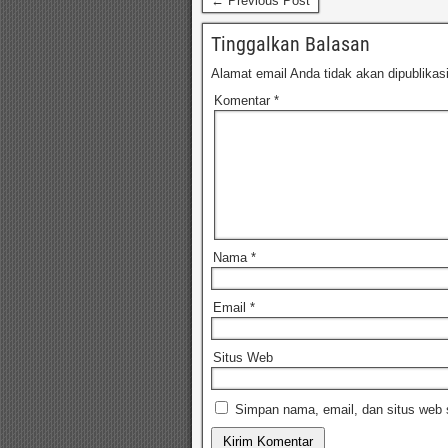
← Previous Post
Tinggalkan Balasan
Alamat email Anda tidak akan dipublikas
Komentar
*
Nama
*
Email
*
Situs Web
Simpan nama, email, dan situs web 