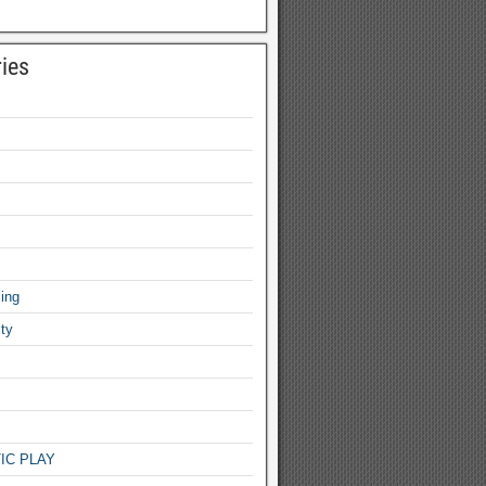
ies
ing
ty
IC PLAY