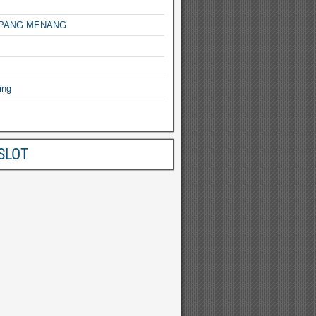
PANG MENANG
ing
SLOT