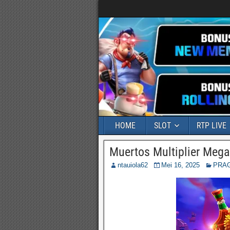
HOME
SLOT
RTP LIVE
Muertos Multiplier Meg
ntauiola62
Mei 16, 2025
PRAG