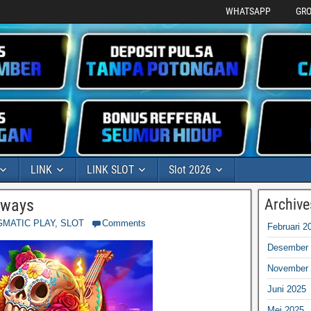
WHATSAPP
GR
LINK
LINK SLOT
Slot 2026
aways
Archive
MATIC PLAY
,
SLOT
Comments
Februari 2
Desember 
November 
Juni 2025
Mei 2025