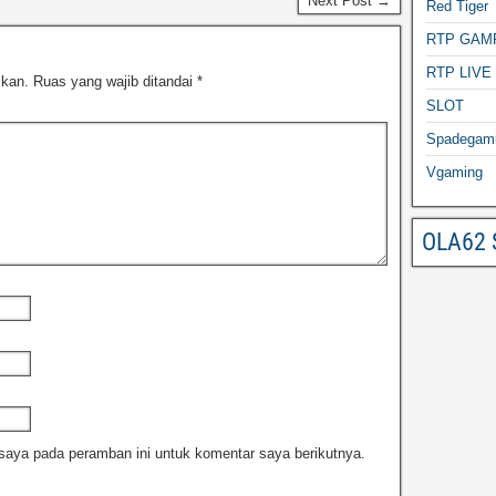
Next Post →
Red Tiger
RTP GAM
RTP LIVE
ikan.
Ruas yang wajib ditandai
*
SLOT
Spadegam
Vgaming
OLA62 
saya pada peramban ini untuk komentar saya berikutnya.