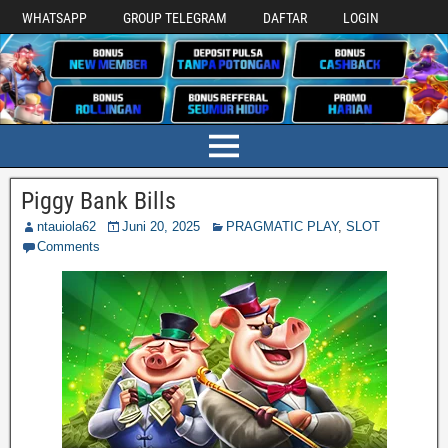
WHATSAPP
GROUP TELEGRAM
DAFTAR
LOGIN
Piggy Bank Bills
ntauiola62
Juni 20, 2025
PRAGMATIC PLAY
,
SLOT
Comments