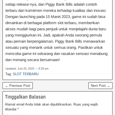
setiap release-nya, dan Piggy Bank Bills adalah contoh
terbaru dari komitmen mereka terhadap kualitas dan inovasi.
Dengan launching pada 15 Maret 2023, game ini sudah bisa
dimainkan di berbagai platform slot terbaru, memberikan
akses mudah bagi para penjudi untuk menjelajahi dunia baru
yang menggiurkan ini. Jadi, apakah Anda seorang pemula
atau pemain berpengalaman, Piggy Bank Bills menawarkan
sesuatu yang menarik untuk semua orang. Pastikan untuk
mencoba game ini sekarang dan rasakan sensasi menabung
dan menang secara bersamaan!
Updated: Juni 20, 2025 — 8:28 am
Tag:
SLOT TERBARU
← Previous Post
Next Post →
Tinggalkan Balasan
Alamat email Anda tidak akan dipublikasikan.
Ruas yang wajib
ditandai
*