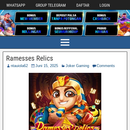
WHATSAPP
GROUP TELEGRAM
DAFTAR
LOGIN
Ramesses Relics
ntauiola62
Juni 15, 2025
Joker Gaming
Comments