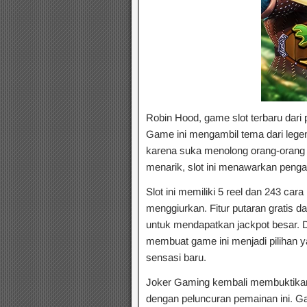
Robin Hood, game slot terbaru dari
Game ini mengambil tema dari lege
karena suka menolong orang-orang mi
menarik, slot ini menawarkan peng
Slot ini memiliki 5 reel dan 243 
menggiurkan. Fitur putaran gratis 
untuk mendapatkan jackpot besar.
membuat game ini menjadi pilihan 
sensasi baru.
Joker Gaming kembali membuktika
dengan peluncuran pemainan ini. 