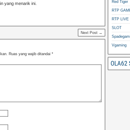
Red Tiger
n yang menarik ini.
RTP GAM
RTP LIVE
SLOT
Next Post →
Spadegam
Vgaming
ikan.
Ruas yang wajib ditandai
*
OLA62 