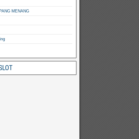
PANG MENANG
ing
SLOT