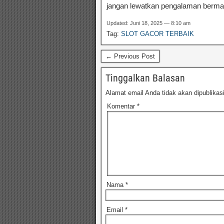
jangan lewatkan pengalaman bermai
Updated: Juni 18, 2025 — 8:10 am
Tag:
SLOT GACOR TERBAIK
← Previous Post
Tinggalkan Balasan
Alamat email Anda tidak akan dipublikas
Komentar
*
Nama
*
Email
*