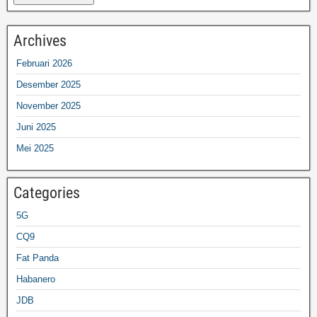
Archives
Februari 2026
Desember 2025
November 2025
Juni 2025
Mei 2025
Categories
5G
CQ9
Fat Panda
Habanero
JDB