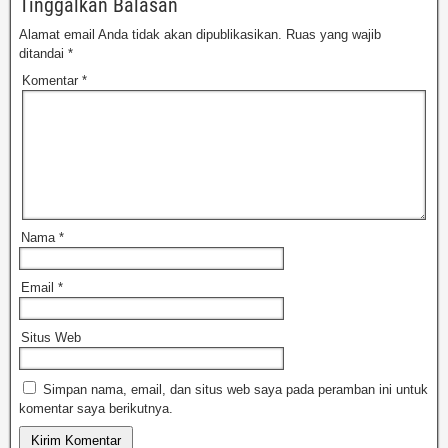
Tinggalkan Balasan
Alamat email Anda tidak akan dipublikasikan.
Ruas yang wajib
ditandai
*
Komentar
*
Nama
*
Email
*
Situs Web
Simpan nama, email, dan situs web saya pada peramban ini untuk
komentar saya berikutnya.