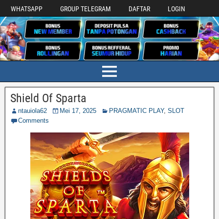
WHATSAPP
GROUP TELEGRAM
DAFTAR
LOGIN
Shield Of Sparta
ntauiola62
Mei 17, 2025
PRAGMATIC PLAY
,
SLOT
Comments