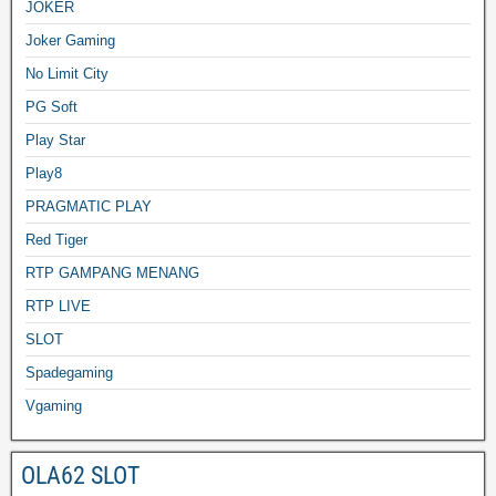
JOKER
Joker Gaming
No Limit City
PG Soft
Play Star
Play8
PRAGMATIC PLAY
Red Tiger
RTP GAMPANG MENANG
RTP LIVE
SLOT
Spadegaming
Vgaming
OLA62 SLOT