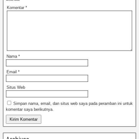
Komentar
*
Nama
*
Email
*
Situs Web
Simpan nama, email, dan situs web saya pada peramban ini untuk
komentar saya berikutnya.