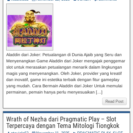
Aladdin dari Joker: Petualangan di Dunia Ajaib yang Seru dan
Menyenangkan Game Aladdin dari Joker mengajak penggemar
slot untuk merasakan petualangan menarik dalam lingkungan
magis yang menyenangkan. Oleh Joker, provider yang kreatif
dan inovatif, game ini estetika terbaik dengan fitur gameplay
yang mudah. Cara Bermain Aladdin dari Joker Untuk memulai
permainan, pemain hanya perlu menyesuaikan […]
Read Post
Wrath of Nezha dari Pragmatic Play – Slot
Terpercaya dengan Tema Mitologi Tiongkok