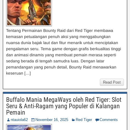
Tentang Permainan Bounty Raid dari Red Tiger membawa
kemasan petualangan penuh aksi yang menggabungkan
nuansa dunia bajak laut dan fitur menarik untuk menciptakan
pengalaman seru. Tema game dengan grafis berkualitas tinggi
dan animasi dinamis yang membuat pemain merasa seperti
sedang berada di tengah samudra luas. Dengan latar
pemandangan yang penuh detail, Bounty Raid menawarkan
keseruan […]
Read Post
Buffalo Mania MegaWays oleh Red Tiger: Slot
Seru & Anti-Ragam yang Populer di Kalangan
Pemain
ntauiola62
November 16, 2025
Red Tiger
Comments