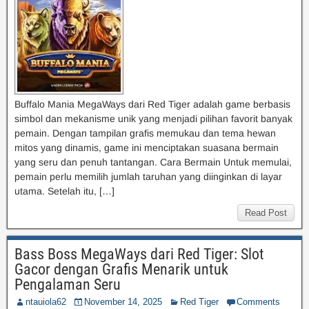
Buffalo Mania MegaWays dari Red Tiger adalah game berbasis
simbol dan mekanisme unik yang menjadi pilihan favorit banyak
pemain. Dengan tampilan grafis memukau dan tema hewan
mitos yang dinamis, game ini menciptakan suasana bermain
yang seru dan penuh tantangan. Cara Bermain Untuk memulai,
pemain perlu memilih jumlah taruhan yang diinginkan di layar
utama. Setelah itu, […]
Read Post
Bass Boss MegaWays dari Red Tiger: Slot
Gacor dengan Grafis Menarik untuk
Pengalaman Seru
ntauiola62
November 14, 2025
Red Tiger
Comments