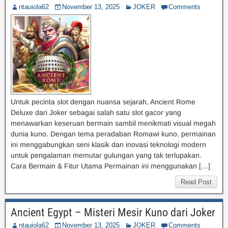
ntauiola62
November 13, 2025
JOKER
Comments
Untuk pecinta slot dengan nuansa sejarah, Ancient Rome
Deluxe dari Joker sebagai salah satu slot gacor yang
menawarkan keseruan bermain sambil menikmati visual megah
dunia kuno. Dengan tema peradaban Romawi kuno, permainan
ini menggabungkan seni klasik dan inovasi teknologi modern
untuk pengalaman memutar gulungan yang tak terlupakan.
Cara Bermain & Fitur Utama Permainan ini menggunakan […]
Read Post
Ancient Egypt – Misteri Mesir Kuno dari Joker
ntauiola62
November 13, 2025
JOKER
Comments