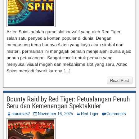
Aztec Spins adalah game slot inovatif yang oleh Red Tiger,
salah satu penyedia konten populer di dunia. Dengan
mengusung tema budaya Aztec yang kaya akan simbol dan
misteri, permainan ini mengajak pemain menjelajahi dunia ajaib
penuh petualangan. Sangat cocok untuk pemain yang
menyukai visual megah dan mekanisme slot yang seru, Aztec
Spins menjadi favorit karena […]
Read Post
Bounty Raid by Red Tiger: Petualangan Penuh
Seru dan Kemenangan Spektakuler
ntauiola62
November 16, 2025
Red Tiger
Comments