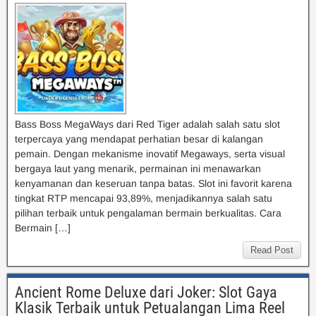
Bass Boss MegaWays dari Red Tiger adalah salah satu slot
terpercaya yang mendapat perhatian besar di kalangan
pemain. Dengan mekanisme inovatif Megaways, serta visual
bergaya laut yang menarik, permainan ini menawarkan
kenyamanan dan keseruan tanpa batas. Slot ini favorit karena
tingkat RTP mencapai 93,89%, menjadikannya salah satu
pilihan terbaik untuk pengalaman bermain berkualitas. Cara
Bermain […]
Read Post
Ancient Rome Deluxe dari Joker: Slot Gaya
Klasik Terbaik untuk Petualangan Lima Reel