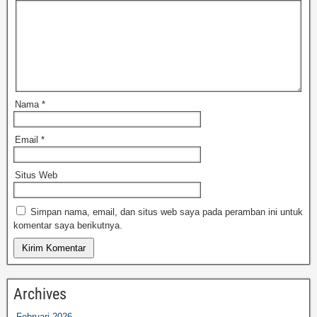
Nama
*
Email
*
Situs Web
Simpan nama, email, dan situs web saya pada peramban ini untuk
komentar saya berikutnya.
Archives
Februari 2026