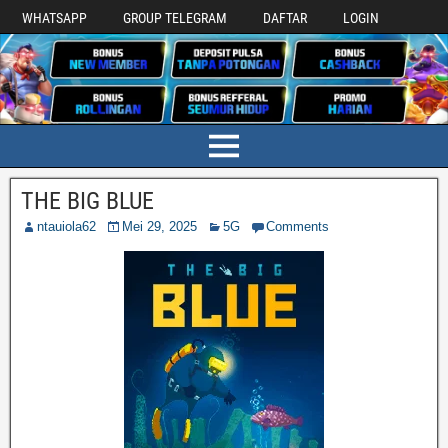
WHATSAPP
GROUP TELEGRAM
DAFTAR
LOGIN
THE BIG BLUE
ntauiola62
Mei 29, 2025
5G
Comments