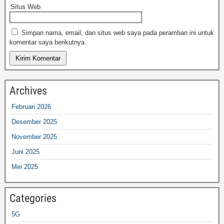
Situs Web
Simpan nama, email, dan situs web saya pada peramban ini untuk
komentar saya berikutnya.
Archives
Februari 2026
Desember 2025
November 2025
Juni 2025
Mei 2025
Categories
5G