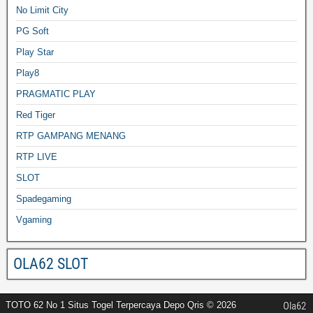
No Limit City
PG Soft
Play Star
Play8
PRAGMATIC PLAY
Red Tiger
RTP GAMPANG MENANG
RTP LIVE
SLOT
Spadegaming
Vgaming
OLA62 SLOT
TOTO 62 No 1 Situs Togel Terpercaya Depo Qris © 2026
Ola62