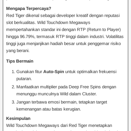
Mengapa Terpercaya?
Red Tiger dikenal sebagai developer kreatif dengan reputasi
slot berkualitas. Wild Touchdown Megaways
mempertahankan standar ini dengan RTP (Return to Player)
hingga 96.79%, termasuk RTP tinggi dalam industri. Volatilitas
tinggi juga menjanjikan hadiah besar untuk penggemar risiko
yang berani.
Tips Bermain
Gunakan fitur
Auto-Spin
untuk optimalkan frekuensi
putaran.
Manfaatkan multiplier pada Deep Free Spins dengan
menunggu munculnya Wild dalam Cluster.
Jangan terbawa emosi bermain, tetapkan target
kemenangan atau batas kerugian.
Kesimpulan
Wild Touchdown Megaways dari Red Tiger menetapkan