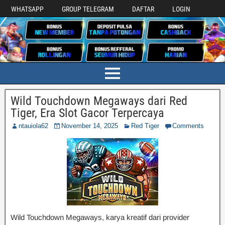
WHATSAPP
GROUP TELEGRAM
DAFTAR
LOGIN
Wild Touchdown Megaways dari Red
Tiger, Era Slot Gacor Terpercaya
ntauiola62
November 14, 2025
Red Tiger
Comments
Wild Touchdown Megaways, karya kreatif dari provider