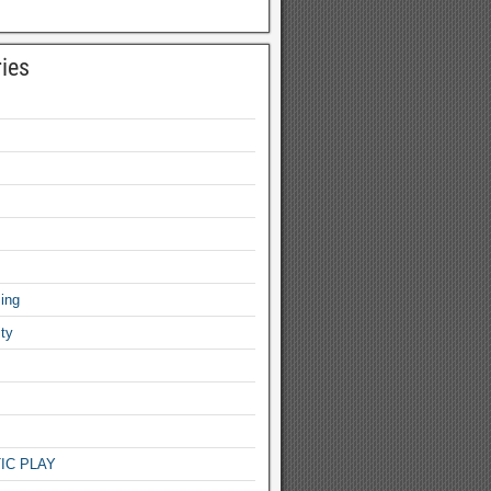
ies
ing
ty
IC PLAY