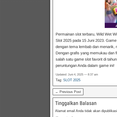
Permainan slot terbaru, Wild Wet Wi
Slot 2025 pada 15 Juni 2023. Game
dengan tema lembab dan menarik, 
Dengan grafis yang memukau dan fi
salah satu game slot favorit di ta
peruntungan Anda dalam game ini!
Updated: Juni 4, 2025 — 8:37 am
Tag:
SLOT 2025
← Previous Post
Tinggalkan Balasan
Alamat email Anda tidak akan dipublikas