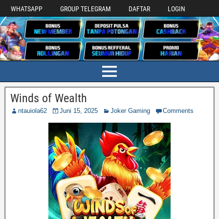
WHATSAPP
GROUP TELEGRAM
DAFTAR
LOGIN
Winds of Wealth
ntauiola62
Juni 15, 2025
Joker Gaming
Comments