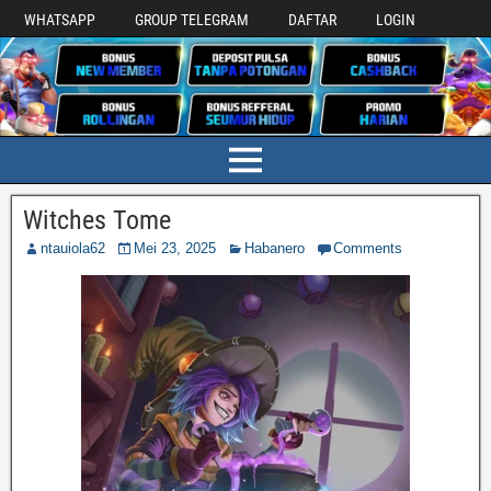
WHATSAPP
GROUP TELEGRAM
DAFTAR
LOGIN
Witches Tome
ntauiola62
Mei 23, 2025
Habanero
Comments