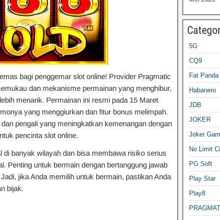
Categor
5G
CQ9
Fat Panda
as bagi penggemar slot online! Provider Pragmatic
 memukau dan mekanisme permainan yang menghibur,
Habanero
ebih menarik. Permainan ini resmi pada 15 Maret
JDB
omonya yang menggiurkan dan fitur bonus melimpah.
JOKER
is dan pengali yang meningkatkan kemenangan dengan
Joker Gam
ntuk pencinta slot online.
No Limit Ci
al di banyak wilayah dan bisa membawa risiko serius
PG Soft
l. Penting untuk bermain dengan bertanggung jawab
adi, jika Anda memilih untuk bermain, pastikan Anda
Play Star
 bijak.
Play8
PRAGMAT