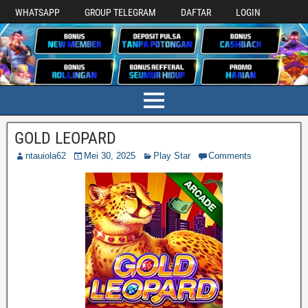
WHATSAPP
GROUP TELEGRAM
DAFTAR
LOGIN
GOLD LEOPARD
ntauiola62
Mei 30, 2025
Play Star
Comments