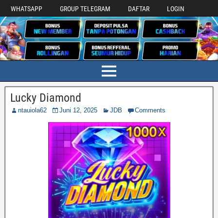
WHATSAPP
GROUP TELEGRAM
DAFTAR
LOGIN
Lucky Diamond
ntauiola62
Juni 12, 2025
JDB
Comments