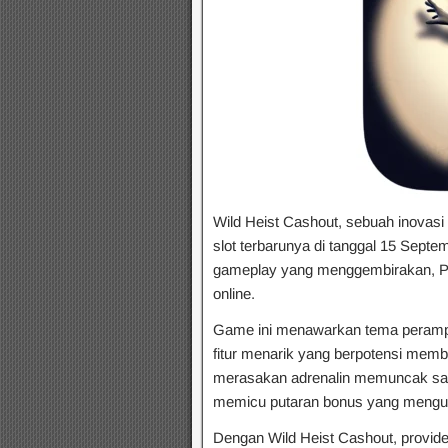
Wild Heist Cashout, sebuah inovasi
slot terbarunya di tanggal 15 Sept
gameplay yang menggembirakan, Per
online.
Game ini menawarkan tema perampok
fitur menarik yang berpotensi memb
merasakan adrenalin memuncak s
memicu putaran bonus yang mengu
Dengan Wild Heist Cashout, provider