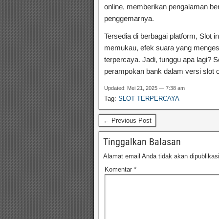
online, memberikan pengalaman ber
penggemarnya.
Tersedia di berbagai platform, Slot
memukau, efek suara yang menges
terpercaya. Jadi, tunggu apa lagi?
perampokan bank dalam versi slot on
Updated: Mei 21, 2025 — 7:38 am
Tag:
SLOT TERPERCAYA
← Previous Post
Tinggalkan Balasan
Alamat email Anda tidak akan dipublikas
Komentar
*