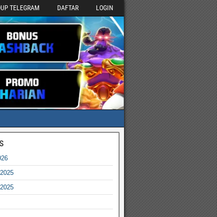
OUP TELEGRAM
DAFTAR
LOGIN
s
026
2025
2025