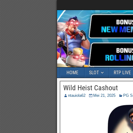
HOME
SLOT
RTP LIVE
Wild Heist Cashout
ntauiola62
Mei 21, 2025
PG S