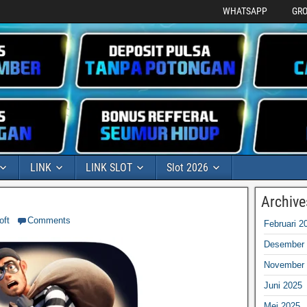
WHATSAPP
GR
LINK
LINK SLOT
Slot 2026
Archive
oft
Comments
Februari 2
Desember 
November 
Juni 2025
Mei 2025