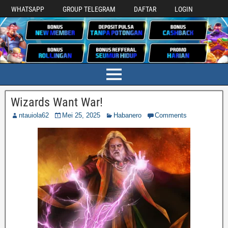
WHATSAPP
GROUP TELEGRAM
DAFTAR
LOGIN
Wizards Want War!
ntauiola62
Mei 25, 2025
Habanero
Comments