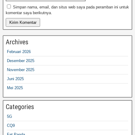
Simpan nama, email, dan situs web saya pada peramban ini untuk
komentar saya berikutnya.
Archives
Februari 2026
Desember 2025
November 2025
Juni 2025
Mei 2025
Categories
5G
CQ9
Fat Panda