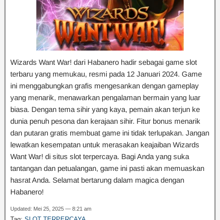
Wizards Want War! dari Habanero hadir sebagai game slot
terbaru yang memukau, resmi pada 12 Januari 2024. Game
ini menggabungkan grafis mengesankan dengan gameplay
yang menarik, menawarkan pengalaman bermain yang luar
biasa. Dengan tema sihir yang kaya, pemain akan terjun ke
dunia penuh pesona dan kerajaan sihir. Fitur bonus menarik
dan putaran gratis membuat game ini tidak terlupakan. Jangan
lewatkan kesempatan untuk merasakan keajaiban Wizards
Want War! di situs slot terpercaya. Bagi Anda yang suka
tantangan dan petualangan, game ini pasti akan memuaskan
hasrat Anda. Selamat bertarung dalam magica dengan
Habanero!
Updated: Mei 25, 2025 — 8:21 am
Tag:
SLOT TERPERCAYA